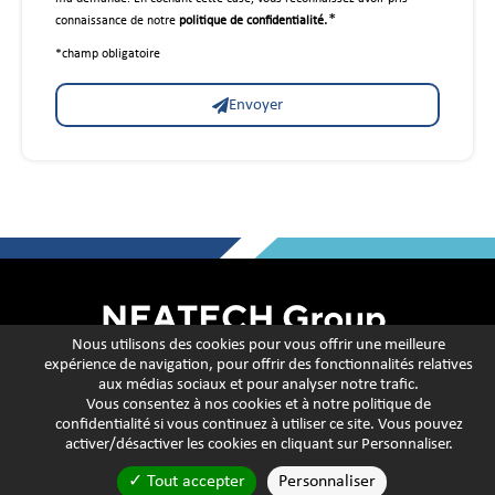
.*
connaissance de notre
politique de confidentialité
*champ obligatoire
Envoyer
Nous utilisons des cookies pour vous offrir une meilleure
expérience de navigation, pour offrir des fonctionnalités relatives
Mentions légales
Politique de confidentialité
aux médias sociaux et pour analyser notre trafic.
Vous consentez à nos cookies et à notre
politique de
confidentialité
si vous continuez à utiliser ce site. Vous pouvez
Utilisation des cookies
Personnaliser les cookies
activer/désactiver les cookies en cliquant sur Personnaliser.
© Neatech Group 2022 | Tous droits réservés | Réalisé par
THM Web
Tout accepter
Personnaliser