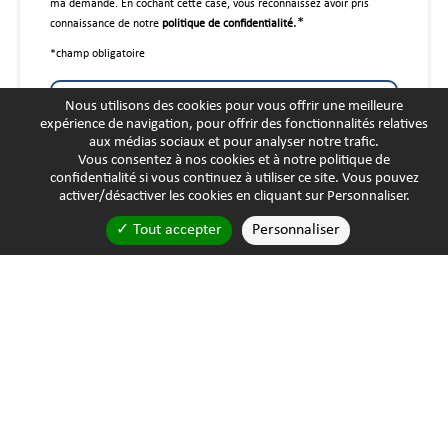
ma demande. En cochant cette case, vous reconnaissez avoir pris
.*
connaissance de notre
politique de confidentialité
*champ obligatoire
Envoyer
Nous utilisons des cookies pour vous offrir une meilleure
expérience de navigation, pour offrir des fonctionnalités relatives
aux médias sociaux et pour analyser notre trafic.
Vous consentez à nos cookies et à notre
politique de
confidentialité
si vous continuez à utiliser ce site. Vous pouvez
activer/désactiver les cookies en cliquant sur Personnaliser.
Tout accepter
Personnaliser
Mentions légales
Politique de confidentialité
Utilisation des cookies
Personnaliser les cookies
© Neatech Group 2022 | Tous droits réservés | Réalisé par
THM Web